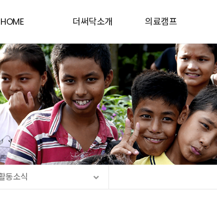
HOME
더써닥소개
의료캠프
인사말
동티모르
더·써·닥소개
네팔
연혁
우간다
함께하는 사람들
캄보디아
Contact Us
케냐
활동소식