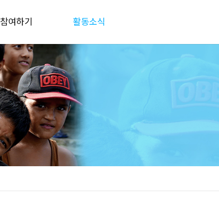
참여하기
활동소식
후원하기
공지사항
재능기부
활동소식
물품후원
자료실
후원 및 결산보고
갤러리
Q&A