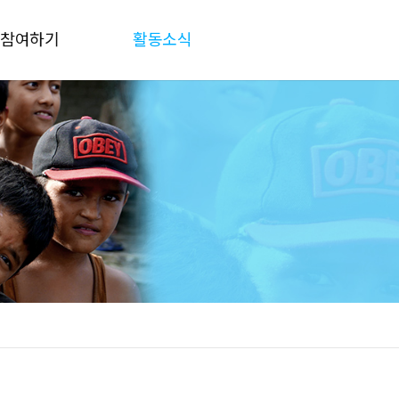
참여하기
활동소식
후원하기
공지사항
재능기부
활동소식
물품후원
자료실
후원 및 결산보고
갤러리
Q&A