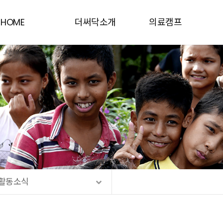
HOME
더써닥소개
의료캠프
인사말
동티모르
더·써·닥소개
네팔
연혁
우간다
함께하는 사람들
캄보디아
Contact Us
케냐
활동소식