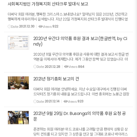
사회복지법인 가정복지회 산타크루 발대식 보고
더써닥 회원 여러분, 행복한 크리스마스 보내셨나요? 얼마남지 않은 2021년, 건강하고
행복하게 마무리하시길 바랍니다. 지난 22일 가정복지회 산타크루 발대식이 진행되었
는데요. 노봉근 회장님을 대신하여 발대식에 다녀오게되었습니다. 올해는 49개의 단
Date
2021.12.30
Views
922
체...
2020년 우간다 의약품 후원 결과 보고(한글번역, by Ci
ndy)
2020년 11월 우간다 의약품 후원금 사용에 대한 결과 보고서 한글 번
역본을 이제서야 게재합니다. 제가 그동안 깜빡 잊고 있었습니다. 아
래 글은 2021년 4월 5일 네이버 밴드 게재글을 그대로 옮긴 것입니
Date
2021.12.28
Views
864
다. 한글 요약본은 그림 파일로 글의 말미에, 한글 번...
2021년 정기총회 보고의 건
더써닥 회원 여러분 안녕하세요. 지난 수요일 대구에서 진행된 더써
드닥터즈 정기총회 내용을 보고드립니다. 이번 총회에는 노봉근 원장
님, 배은정 약사님, 신경숙 선생님, 그리고 저 이렇게 4명의 소수인원
Date
2021.12.14
Views
923
으로 진행되었습니다. 먼저 논의된 안건에 대한 의결...
2021년 9월 29일 Dr. Busonga의 의약품 후원 요청 공
문
존경하는 회원 여러분! 위드 코로나를 고려할 만큼 팬데믹 상황은 상
당히 컨트롤 되고 있지만 그 상흔을 안고 말 그대로 코로나 바이러스