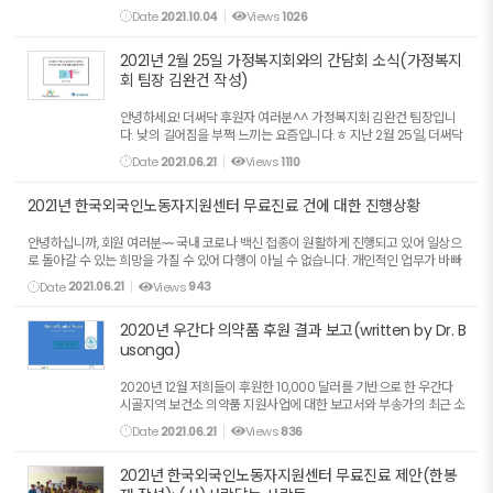
와 함께 살아가야 할 우리들의 마음은 결코 가볍지 않을 것 같습니다.
Date
2021.10.04
Views
1026
여러분의 건강과 안녕을 먼저 빌면서 오랜만에 우...
2021년 2월 25일 가정복지회와의 간담회 소식(가정복지
회 팀장 김완건 작성)
안녕하세요! 더써닥 후원자 여러분^^ 가정복지회 김완건 팀장입니
다. 낮의 길어짐을 부쩍 느끼는 요즘입니다.ㅎ 지난 2월 25일, 더써닥
노봉근 회장님, 오송언 총무님, 가정복지회 권혁철 관장님과 제가 더
Date
2021.06.21
Views
1110
써닥과 가정복지회의 발전적인 방향에 대하여 의견을 ...
2021년 한국외국인노동자지원센터 무료진료 건에 대한 진행상황
안녕하십니까, 회원 여러분~~ 국내 코로나 백신 접종이 원활하게 진행되고 있어 일상으
로 돌아갈 수 있는 희망을 가질 수 있어 다행이 아닐 수 없습니다. 개인적인 업무가 바빠
조금 늦어졌지만 한국외국인노동자지원센터 진료 준비 상황과 그 결과에 대해 보...
Date
2021.06.21
Views
943
2020년 우간다 의약품 후원 결과 보고(written by Dr. B
usonga)
2020년 12월 저희들이 후원한 10,000 달러를 기반으로 한 우간다
시골지역 보건소 의약품 지원사업에 대한 보고서와 부송가의 최근 소
식을 전합니다. 부송가가 작성한 보고서에 근거해 정부에서는 일부
Date
2021.06.21
Views
836
보건소를 level 3로 격상하기로 결정을 했는데, 그에 필...
2021년 한국외국인노동자지원센터 무료진료 제안(한봉