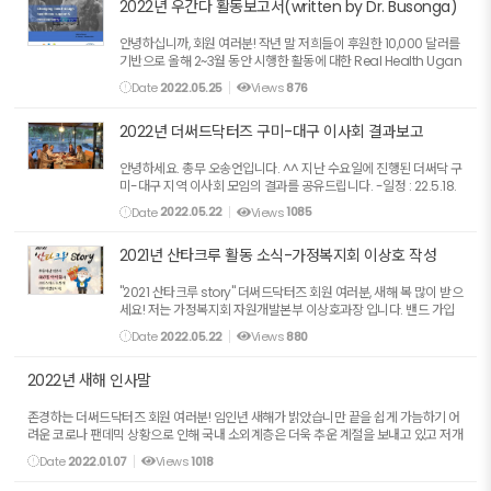
2022년 우간다 활동보고서(written by Dr. Busonga)
안녕하십니까, 회원 여러분! 작년 말 저희들이 후원한 10,000 달러를
기반으로 올해 2~3월 동안 시행한 활동에 대한 Real Health Ugan
da의 보고서를 올립니다. 인사말에서 "Commitment comes g
Date
2022.05.25
Views
876
reat responsibility"라고 한 말이 인상적입니다. 예전에 제가 말...
2022년 더써드닥터즈 구미-대구 이사회 결과보고
안녕하세요. 총무 오송언입니다. ^^ 지난 수요일에 진행된 더써닥 구
미-대구 지역 이사회 모임의 결과를 공유드립니다. -일정 : 22.5.18.
(수) 19:00 구미 마고 레스토랑 -참여자 : 5명(노봉근 회장님, 신경숙
Date
2022.05.22
Views
1085
선생님, 배은정 약사님, 김경옥 약사님, 오송언 총...
2021년 산타크루 활동 소식-가정복지회 이상호 작성
"2021 산타크루 story" 더써드닥터즈 회원 여러분, 새해 복 많이 받으
세요! 저는 가정복지회 자원개발본부 이상호과장 입니다. 밴드 가입
후 처음 인사드리네요.^^ 불과 몇 달 전인데 벌써 작년 이야기가 되
Date
2022.05.22
Views
880
었습니다. 보내주신 귀한 후원금으로 국내 아동들의 ...
2022년 새해 인사말
존경하는 더써드닥터즈 회원 여러분! 임인년 새해가 밝았습니만 끝을 쉽게 가늠하기 어
려운 코로나 팬데믹 상황으로 인해 국내 소외계층은 더욱 추운 계절을 보내고 있고 저개
발국가들은 큰 사회적인 어려움을 겪고 있습니다. 당면한 문제뿐만 아니라 앞으로 ...
Date
2022.01.07
Views
1018