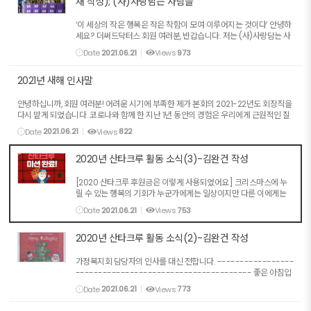
재 작성); (사)사랑담는 사람들
‘이 세상의 작은 행복은 작은 착함이 모여 이루어지는 것이다’ 안녕하
세요? 더써드닥터스 회원 여러분, 반갑습니다. 저는 (사)사랑담는 사
람들 이사장 한봉재라고 합니다. 저희 사담사는 우리 주변의 가난하
Date
2021.06.21
Views
973
고 소외된 이웃들을 돕고자 뜻있는 의료인들과 자원...
2021년 새해 인사말
안녕하십니까, 회원 여러분! 어려운 시기에 부족한 제가 본회의 2021-22년도 회장직을
다시 맡게 되었습니다. 코로나와 함께 한 지난 1년 동안의 경험은 우리에게 근원적인 질
문을 던집니다. 과연 무엇이 우리에게 소중한 것인지.... 자신에 대해서, 공공선에 ...
Date
2021.06.21
Views
822
2020년 산타크루 활동 소식(3)-김완건 작성
[2020 산타크루 후원금은 이렇게 사용되었어요] 크리스마스에 누
릴 수 있는 행복의 기회가 누군가에게는 일상이지만 다른 이에게는
일생일대의 사건이 되었습니다. 더써닥 회원 여러분~ 12월 25일. 이
Date
2021.06.21
Views
753
런 따뜻한 이야기에 마음을 빼앗겨 주셔서 감사드립니다!
2020년 산타크루 활동 소식(2)-김완건 작성
가정복지회 담당자의 인사를 대신 전합니다. -----------------
--------------------------------------- 좋은 아침입
니다! 크리스마스는 즐겁게 보내셨는지요?^^ 2020년의 마지막 주
Date
2021.06.21
Views
773
입니다. 남은 한해 건강하고 행복하게 마무리하시길 응원합니다! 산
타크루 ...