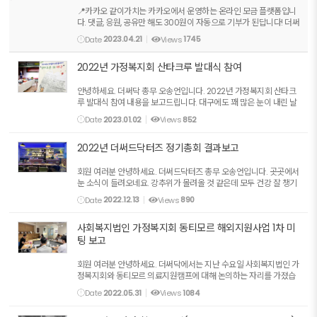
📍카카오 같이가치는 카카오에서 운영하는 온라인 모금 플랫폼입니
다. 댓글, 응원, 공유만 해도 300원이 자동으로 기부가 된답니다! 더써
드닥터즈가 프로젝트 팀으로 승인을 받아 처음으로 모금함을 개설하
Date
2023.04.21
Views
1745
게 되었습니다!👏 👏 👏 모금의 첫 주제는 '동티모르 여성...
2022년 가정복지회 산타크루 발대식 참여
안녕하세요. 더써닥 총무 오송언입니다. 2022년 가정복지회 산타크
루 발대식 참여 내용을 보고드립니다. 대구에도 꽤 많은 눈이 내린 날
이었던 것 같습니다. 지난 12월 22일 가정복지회 산타크루 발대식이
Date
2023.01.02
Views
852
진행되어 노봉근 회장님과 함께 참여하였습니다.^^ 올...
2022년 더써드닥터즈 정기총회 결과보고
회원 여러분 안녕하세요. 더써드닥터즈 총무 오송언입니다. 곳곳에서
눈 소식이 들려오네요. 강추위가 몰려올 것 같은데 모두 건강 잘 챙기
시길 바랍니다.^^ 지난 12월 3일 대구에서 진행된 정기총회 결과를
Date
2022.12.13
Views
890
보고드립니다. 이번 총회에는 사회복지법인 가정복...
사회복지법인 가정복지회 동티모르 해외지원사업 1차 미
팅 보고
회원 여러분 안녕하세요. 더써닥에서는 지난 수요일 사회복지법인 가
정복지회와 동티모르 의료지원캠프에 대해 논의하는 자리를 가졌습
니다. 우리가 추구하는 의료지원캠프의 방향성을 함께 공유하며 큰
Date
2022.05.31
Views
1084
그림을 그려볼 수 있었는데요. 지금부터 차근히 준비를 ...