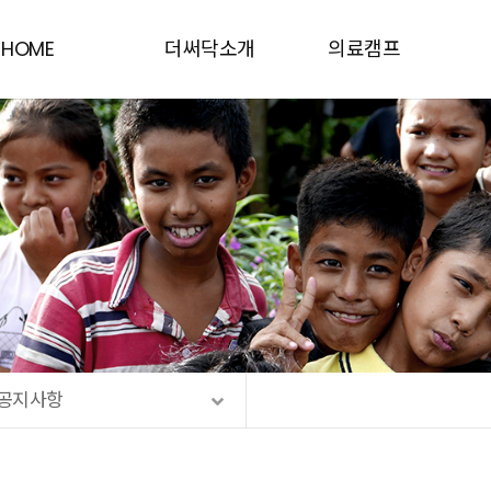
HOME
더써닥소개
의료캠프
인사말
동티모르
더·써·닥소개
네팔
연혁
우간다
함께하는 사람들
캄보디아
Contact Us
케냐
공지사항