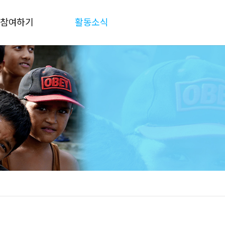
참여하기
활동소식
후원하기
공지사항
재능기부
활동소식
물품후원
자료실
후원 및 결산보고
갤러리
Q&A